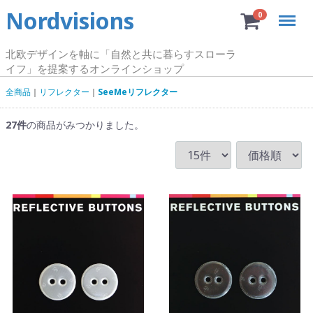
Nordvisions
Menu
0
北欧デザインを軸に「自然と共に暮らすスローラ
イフ」を提案するオンラインショップ
全商品
リフレクター
SeeMeリフレクター
27
件
の商品がみつかりました。